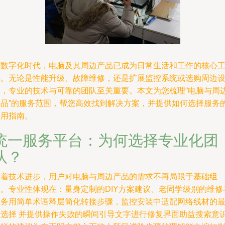
在数字化时代，电脑及其周边产品已成为日常生活和工作的核心
具。无论是性能升级、故障维修，还是扩展监控系统或选购周边
备，专业的技术与可靠的团队至关重要。本文为您梳理“电脑与周
产品”的服务范围，帮您高效找到解决方案，并提供如何选择服务
实用指南。
统一服务平台：为何选择专业化团
队？
随着技术进步，用户对电脑与周边产品的需求不再局限于基础组
装。专业性体现在：量身定制的DIY方案建议、老同学级别的维修
服务用简单术语释层简化转接步骤，监控安装中适配网络线材的
佳选择 并提供操作失败的瞬间引导文字进行修复界面助益搜索意