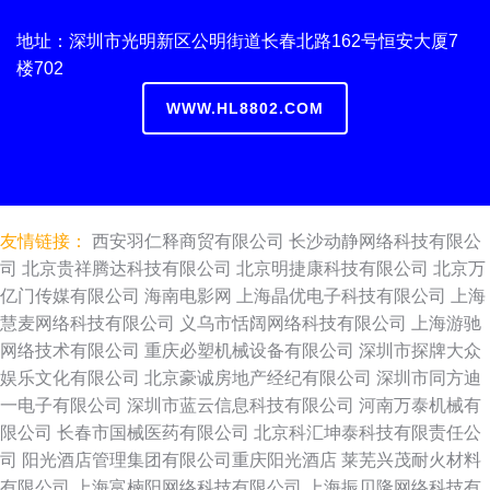
地址：深圳市光明新区公明街道长春北路162号恒安大厦7
楼702
WWW.HL8802.COM
友情链接：
西安羽仁释商贸有限公司
长沙动静网络科技有限公
司
北京贵祥腾达科技有限公司
北京明捷康科技有限公司
北京万
亿门传媒有限公司
海南电影网
上海晶优电子科技有限公司
上海
慧麦网络科技有限公司
义乌市恬阔网络科技有限公司
上海游驰
网络技术有限公司
重庆必塑机械设备有限公司
深圳市探牌大众
娱乐文化有限公司
北京豪诚房地产经纪有限公司
深圳市同方迪
一电子有限公司
深圳市蓝云信息科技有限公司
河南万泰机械有
限公司
长春市国械医药有限公司
北京科汇坤泰科技有限责任公
司
阳光酒店管理集团有限公司重庆阳光酒店
莱芜兴茂耐火材料
有限公司
上海富楠阳网络科技有限公司
上海振贝隆网络科技有