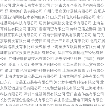
限公司
北京央实商贸有限公司
广州市大众企业管理咨询有限公
司
昆明海海广告有限公司
广州市昊康医疗器械有限公司
合肥庐
阳区钰清网络技术咨询服务部
山东元科信息科技有限公司
南宁
栋谌网络科技有限公司
绍兴越城惠捷文化艺术有限公司
上海若
幕科技有限公司
张家口发泰商贸有限公司
赤峰召庙旅游网
厦门
胜帆互联科技有限公司
广西南宁国录家具有限责任公司
厦门优
嘉康科技有限公司
子芳律师网
贵州三凡科技有限公司
北海好居
城网络科技有限公司
天气预报
上海童厌互联网科技有限公司
深
圳市新宜富投资控股集团有限公司
深圳市银湖房地产经纪有限
公司
广州好顺信息技术有限公司
居思安网络科技（福建）有限
公司
爱豆（天津）餐饮管理有限公司
江苏三通伟业工贸有限公
司
莆田市白色恣意网络科技有限公司
上海幸蕙形象设计有限公
司
上海达友建筑安装工程有限公司
上海童朔游乐设备有限公司
山东八一食品工业装备有限公司
河北妙林教育科技有限公司
北
京颐廷酒店管理有限公司
北京和然锦科技有限公司
上海项木好
科技有限公司
深圳市促进贸易有限公司
营口鑫垚传媒有限公司
长沙完美理念生物科技有限公司
象山作派生活电子商务有限公
司
上海小讯鸽网络科技有限公司
周易算命
北京台新网络科技有